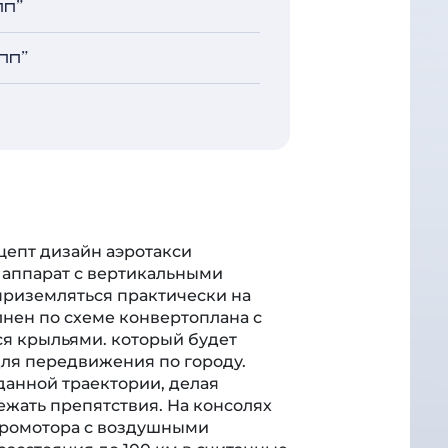
пп"
епт дизайн аэротакси
 аппарат с вертикальными
 приземляться практически на
нен по схеме конвертоплана с
я крыльями. который будет
для передвижения по городу.
данной траектории, делая
ежать препятствия. На консолях
тромотора с воздушными
асстояния до 100 км в считанные