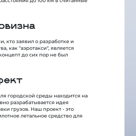
овизна
, кто заявил о разработке и
а, как "аэротакси", является
онцепт до сих пор не был
фект
для городской среды находится на
ивно разрабатывается идея
ки грузов. Наш проект - это
илотное летальное средство для