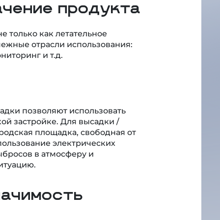
ачение продукта
е только как летательное
межные отрасли использования:
ниторинг и т.д.
садки позволяют использовать
ой застройке. Для высадки /
родская площадка, свободная от
спользование электрических
бросов в атмосферу и
итуацию.
начимость