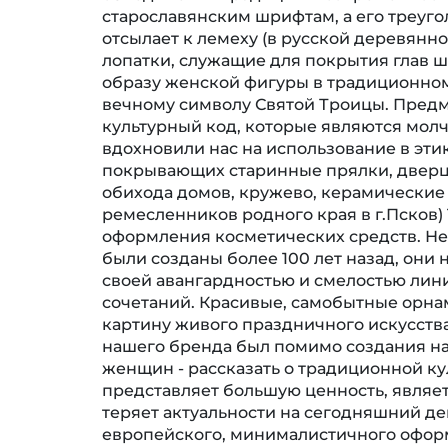
старославянским шрифтам, а его треуг
отсылает к лемеху (в русской деревянн
лопатки, служащие для покрытия глав ш
образу женской фигуры в традиционном 
вечному символу Святой Троицы. Предм
культурный код, которые являются мо
вдохновили нас на использование в эти
покрывающих старинные прялки, двер
обихода домов, кружево, керамические
ремесленников родного края в г.Псков) 16
оформления косметических средств. Не
были созданы более 100 лет назад, они 
своей авангардностью и смелостью лин
сочетаний. Красивые, самобытные орн
картину живого праздничного искусства
нашего бренда был помимо создания на
женщин - рассказать о традиционной ку
представляет большую ценность, являет
теряет актуальности на сегодняшний ден
европейского, минималистичного офор