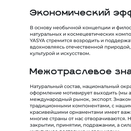
Экономический эф
В основу необычной концепции и фило
натуральных и космецевтических комп
YASYA стремится возродить и поддержат
вдохновляясь отечественной природой,
культурой и искусством.
Межотраслевое зн
Натуральный состав, национальный окра
оформление мотивирует выходить (мы а
международный рынок, экспорт. Знако
традиционными компонентами, с нашим
красивейшими орнаментами имеет важн
многие страны от нас отворачиваются. Н
закрытии, принятии, подражании, а сила
культурное достояние и свои корни.