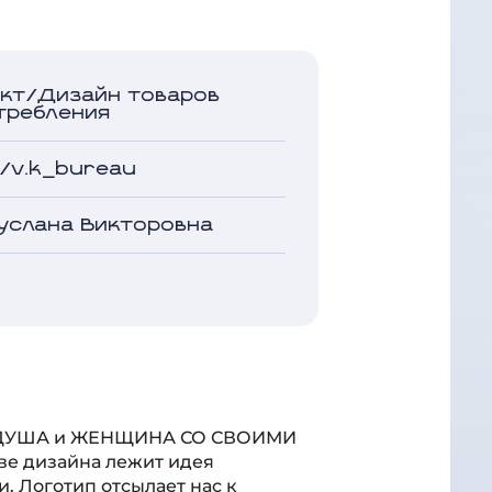
кт/Дизайн товаров
требления
m/v.k_bureau
услана Викторовна
Я ДУША и ЖЕНЩИНА СО СВОИМИ
е дизайна лежит идея
. Логотип отсылает нас к