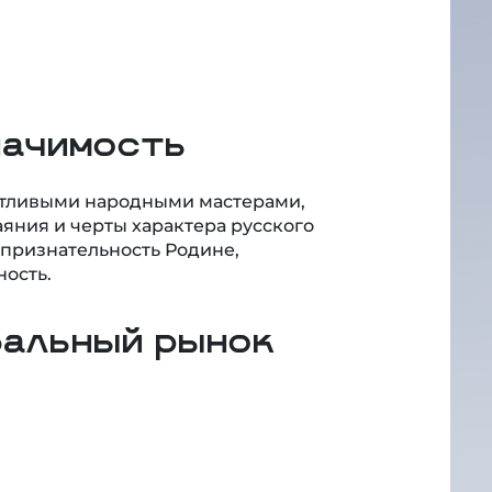
начимость
нтливыми народными мастерами,
яния и черты характера русского
 признательность Родине,
ость.
бальный рынок