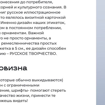
донесения до потребителя,
орней и культурного сознания. В
книг русское иллюстрационное
то являлось визитной карточкой
 Именно дизайн наших этикеток,
дом в постоянном потреблении,
м орнаментам. Важной
то не просто орнаменты, а
, ремесленничества простых
етка в 5 см., ее дизайн способен
ятию – РУССКОЕ ТВОРЧЕСТВО.
овизна
, которые обычно выкидываются)
н с ограниченными
ение, шрифты- помогают стереть
качество жизни, принести те
ожешь видеть!