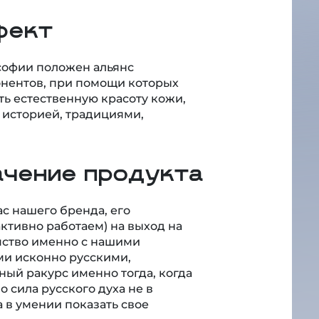
фект
софии положен альянс
онентов, при помощи которых
ь естественную красоту кожи,
 историей, традициями,
ачение продукта
с нашего бренда, его
ктивно работаем) на выход на
мство именно с нашими
и исконно русскими,
ый ракурс именно тогда, когда
о сила русского духа не в
 в умении показать свое