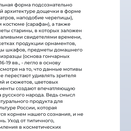
ольная форма подсознательно
ой архитектуре дощечки в форме
атров, наподобие черепицы),
костюме (сарафан), а также
еты старины, в которых заложен
лчаливыми свидетелями времени,
кетках продукции орнаментов,
цы шкафов, предметы домашнего
 изразцы (основа гончарных
-19 вв., - легло в основу
смотря на то, что данные мотивы
не перестают удивлять зрителя
ий и сюжетов, цветовых
аменты создают впечатляющую
 русского народа. Ведь смысл
турального продукта для
льтуре России, которая
ся корнем нашего сознания, и не
ь. Уход от типичного,
мления в косметических