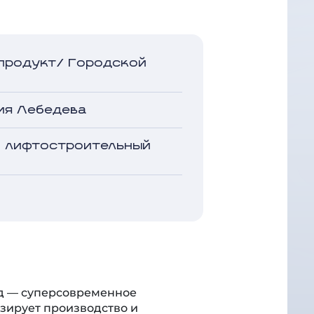
продукт/ Городской
ия Лебедева
й лифтостроительный
д — суперсовременное
зирует производство и