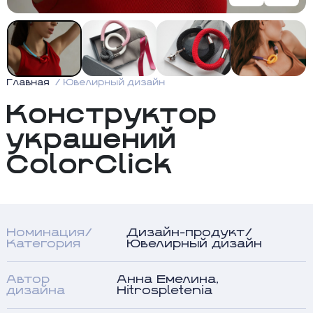
Главная
Ювелирный дизайн
Конструктор
украшений
ColorClick
Номинация/
Дизайн-продукт/
Категория
Ювелирный дизайн
Автор
Анна Емелина,
дизайна
Hitrospletenia