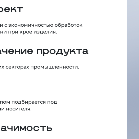
фект
зи с экономичностью обработок
ни при крое изделия.
ачение продукта
гих секторах промышленности.
остюм подбирается под
и носителя.
начимость
 собой в комфортной и удобной