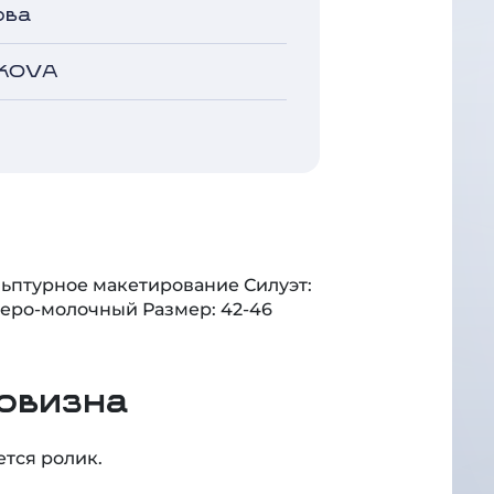
ИКОVА
ьптурное макетирование Силуэт:
 серо-молочный Размер: 42-46
овизна
тся ролик.