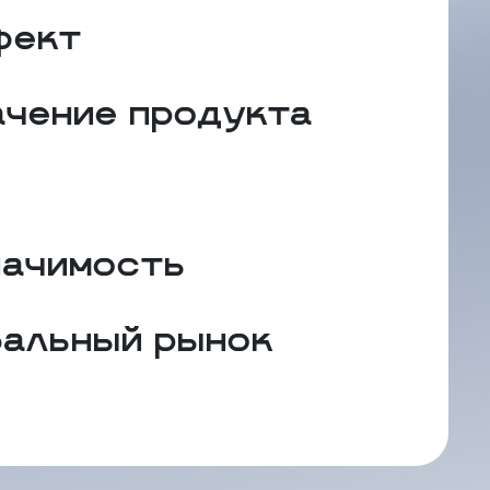
фект
ачение продукта
начимость
бальный рынок