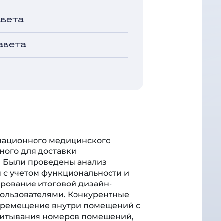
авета
авета
овационного медицинского
ного для доставки
. Были проведены анализ
ы с учетом функциональности и
рование итоговой дизайн-
 пользователями. Конкурентные
еремещение внутри помещений с
считывания номеров помещений,