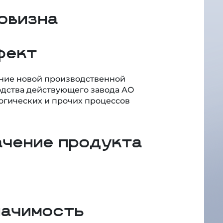
овизна
фект
дание новой производственной
одства действующего завода АО
огических и прочих процессов
ачение продукта
начимость