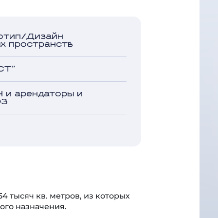
отип/Дизайн
х пространств
СТ"
 и арендаторы и
ЭЗ
4 тысяч кв. метров, из которых
ного назначения.