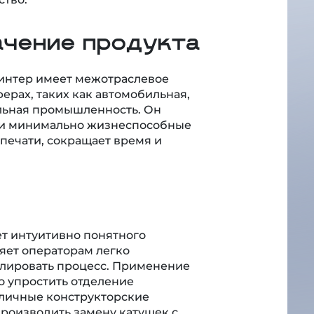
ачение продукта
нтер имеет межотраслевое
ерах, таких как автомобильная,
льная промышленность. Он
ы и минимально жизнеспособные
печати, сокращает время и
ет интуитивно понятного
яет операторам легко
олировать процесс. Применение
о упростить отделение
зличные конструкторские
производить замену катушек с