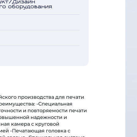
укт/Дизайн
го оборудования
кого производства для печати
реимущества: -Специальная
точности и повторяемости печати
повышенной надежности и
ная камера с круговой
ей -Печатающая головка с
ой связью -Специальная система