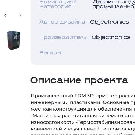
Номинация/
Дизайн-прод
Категория
промышленно
Автор дизайна
Objectronics
Производитель
Objectronics
Регион
Описание проекта
Промышленный FDM 3D-принтер российс
инженерными пластиками. Основные п
жесткая конструкция для обеспечения 
-Массивная рассчитанная кинематика 
износостойкости -Термостабилизирован
конвекцией и улучшенной теплоизоляци
двигателями постоянного тока и обратн