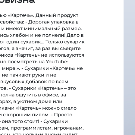
лью «Картечь». Данный продукт
войства: - Дорогая упаковка в
ую и имеют минимальный размер.
ись хлебом и не полнели! Дело в
рот один сухарик… Только сухарик
ов, а значит, за раз вы съедите
риков «Картечь» не используются
но посмотреть на YouTube:
мире!». - Сухарики «Картечь» не
» не пачкают руки и не
вкусовых добавок по всем
в. - Сухарики «Картечь» – это
полна ощутить в офисе, за
орах, в уютном доме или
риками «Картечь» можно смело
и с хорошим пивом. - Просто
она того стоит! - Сухарики
ам, программистам, игроманам,
всем, кто целыми днями сидит
ьми. - … и небольшой сюрприз!