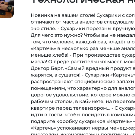
Новинка на вашем столе! Сухарики с со
отличают от массы аналогов следующие с
эко стиле. - Сухарики порезаны вручн
Для чего это нужно? Чтобы вы не наедал
том, что человек, каждый раз, кладёт в 
«Картечь» в несколько раз меньше аналог
меньше хлеба! - При производстве суха
масла! О вреде растительных масел мож
Доктор Берг. «Самый вредный продукт в 
жарятся, а сушатся! - Сухарики «Картечь
распространяют специфические запахи 
помещениям, что характерно для аналого
дорогое удовольствие, которое можно с
рабочим столом, в кабинете, на перегов
квартире перед телевизором… - С суха
идти в гости, чтобы посидеть в компани
подарите коробку сухариков «Картечь» – 
«Картечь» успокаивают нервы менеджер
писателям, журналистам и политикам - 
перед компьютером или общается с люд