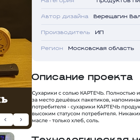
Автор дизайна
Верещагин Ва
Производитель
ИП
Регион
Московская область
Описание проекта
Сухарики с солью КАРТЕЧЬ. Полностью 
за место дешёвых пакетиков, напомина
потребителя - сухарики КАРТЕЧЬ продук
высоким статусом потребителя. Никаких
масле - только хлеб, соль.
Технологическая н