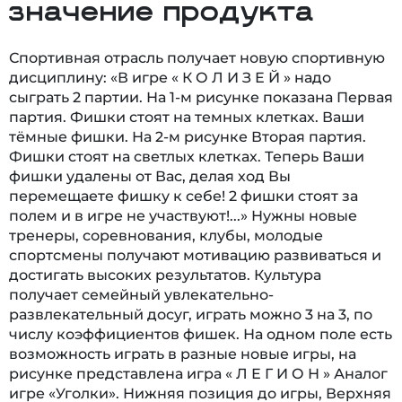
значение продукта
Спортивная отрасль получает новую спортивную
дисциплину: «В игре « К О Л И З Е Й » надо
сыграть 2 партии. На 1-м рисунке показана Первая
партия. Фишки стоят на темных клетках. Ваши
тёмные фишки. На 2-м рисунке Вторая партия.
Фишки стоят на светлых клетках. Теперь Ваши
фишки удалены от Вас, делая ход Вы
перемещаете фишку к себе! 2 фишки стоят за
полем и в игре не участвуют!...» Нужны новые
тренеры, соревнования, клубы, молодые
спортсмены получают мотивацию развиваться и
достигать высоких результатов. Культура
получает семейный увлекательно-
развлекательный досуг, играть можно 3 на 3, по
числу коэффициентов фишек. На одном поле есть
возможность играть в разные новые игры, на
рисунке представлена игра « Л Е Г И О Н » Аналог
игре «Уголки». Нижняя позиция до игры, Верхняя