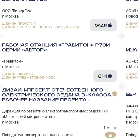
ООО "Бивер Тех"
АО «Э
г. Москва
Новос
ДИЗАЙН-ПРОТОТИП
ДИЗАЙ
1249
ДИЗАЙН ПРОМЫШЛЕННОГО ОБОРУДОВАНИЯ
ДИЗАЙ
РАБОЧАЯ СТАНЦИЯ «ГРАВИТОН» Р70И
СЕРИИ «АВТОР»
МУЛ
«Гравитон»
АО «В
г. Москва
г. Мос
ДИЗАЙН-ПРОДУКТ
ДИЗАЙ
814
ДИЗАЙН ПРЕДМЕТОВ ОБИХОДА
ДИЗАЙ
ДИЗАЙН-ПРОЕКТ ОТЕЧЕСТВЕННОГО
ВЕР
ЭЛЕКТРИЧЕСКОГО СЕДАНА D-КЛАССА.
РАБОЧЕЕ НАЗВАНИЕ ПРОЕКТА -
«МОЛНИЯ»
заказ
Дирекция по развитию электротранспортных средств ГУП
НПЦ Б
«Московский метрополитен»
конст
г. Москва
г. Мос
1 место
Победитель экспертного голосования:
Побед