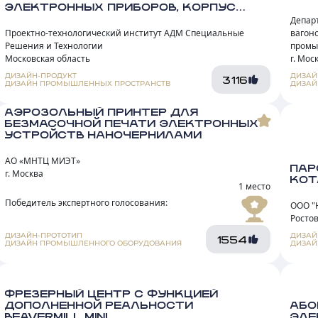
ЭЛЕКТРОННЫХ ПРИБОРОВ, КОРПУС
№150», АО «НПП «ИСТОК» ИМ. ШОКИНА Г.
Депар
ФРЯЗИНО, МОСКОВСКАЯ ОБЛАСТЬ
Проектно-технологический институт АДМ Специальные
вагон
Решения и Технологии
промы
Московская область
г. Мос
ДИЗАЙН-ПРОДУКТ
ДИЗАЙ
3116
ДИЗАЙН ПРОМЫШЛЕННЫХ ПРОСТРАНСТВ
ДИЗАЙ
АЭРОЗОЛЬНЫЙ ПРИНТЕР ДЛЯ
БЕЗМАСОЧНОЙ ПЕЧАТИ ЭЛЕКТРОННЫХ
УСТРОЙСТВ НАНОЧЕРНИЛАМИ
АО «МНТЦ МИЭТ»
ПАР
г. Москва
КОТ
1 место
Победитель экспертного голосования:
ООО "
Ростов
ДИЗАЙН-ПРОТОТИП
ДИЗАЙ
1554
ДИЗАЙН ПРОМЫШЛЕННОГО ОБОРУДОВАНИЯ
ДИЗАЙ
ФРЕЗЕРНЫЙ ЦЕНТР С ФУНКЦИЕЙ
ДОПОЛНЕННОЙ РЕАЛЬНОСТИ
АБО
BEAVERMILL MINI
ЭЛЕ