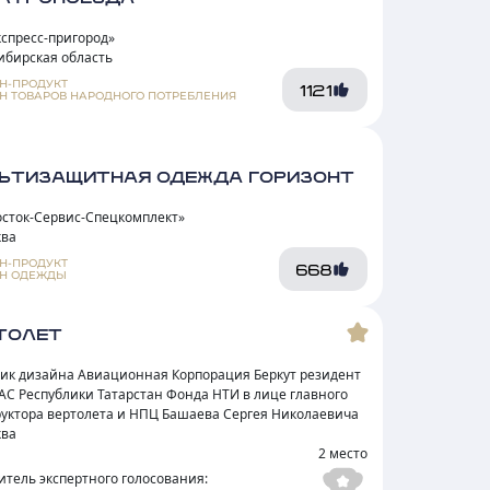
кспресс-пригород»
ибирская область
Н-ПРОДУКТ
1121
Н ТОВАРОВ НАРОДНОГО ПОТРЕБЛЕНИЯ
ЬТИЗАЩИТНАЯ ОДЕЖДА ГОРИЗОНТ
осток-Сервис-Спецкомплект»
ква
Н-ПРОДУКТ
668
Н ОДЕЖДЫ
ТОЛЕТ
чик дизайна Авиационная Корпорация Беркут резидент
АС Республики Татарстан Фонда НТИ в лице главного
руктора вертолета и НПЦ Башаева Сергея Николаевича
ква
2 место
итель экспертного голосования: