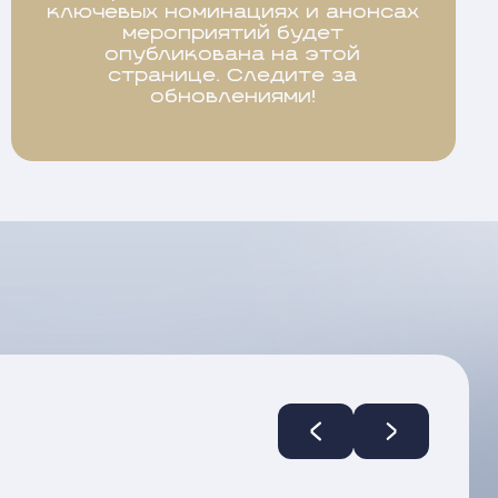
ключевых номинациях и анонсах
мероприятий будет
опубликована на этой
странице. Следите за
обновлениями!